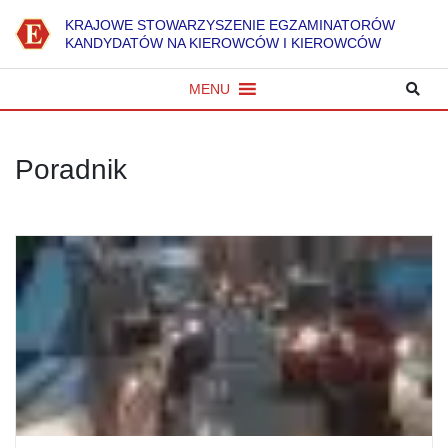
K
RAJOWE
S
TOWARZYSZENIE
E
GZAMINATORÓW
KANDYDATÓW NA KIEROWCÓW I KIEROWCÓW
MENU
Poradnik