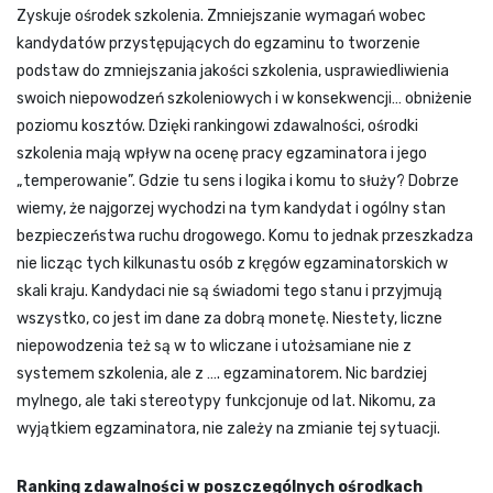
Zyskuje ośrodek szkolenia. Zmniejszanie wymagań wobec
kandydatów przystępujących do egzaminu to tworzenie
podstaw do zmniejszania jakości szkolenia, usprawiedliwienia
swoich niepowodzeń szkoleniowych i w konsekwencji… obniżenie
poziomu kosztów. Dzięki rankingowi zdawalności, ośrodki
szkolenia mają wpływ na ocenę pracy egzaminatora i jego
„temperowanie”. Gdzie tu sens i logika i komu to służy? Dobrze
wiemy, że najgorzej wychodzi na tym kandydat i ogólny stan
bezpieczeństwa ruchu drogowego. Komu to jednak przeszkadza
nie licząc tych kilkunastu osób z kręgów egzaminatorskich w
skali kraju. Kandydaci nie są świadomi tego stanu i przyjmują
wszystko, co jest im dane za dobrą monetę. Niestety, liczne
niepowodzenia też są w to wliczane i utożsamiane nie z
systemem szkolenia, ale z …. egzaminatorem. Nic bardziej
mylnego, ale taki stereotypy funkcjonuje od lat. Nikomu, za
wyjątkiem egzaminatora, nie zależy na zmianie tej sytuacji.
Ranking zdawalności w poszczególnych ośrodkach