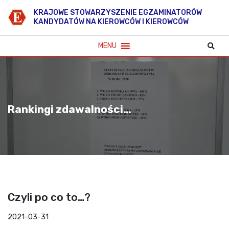
K
RAJOWE
S
TOWARZYSZENIE
E
GZAMINATORÓW
KANDYDATÓW NA KIEROWCÓW I KIEROWCÓW
MENU
Rankingi zdawalności…
Czyli po co to…?
2021-03-31