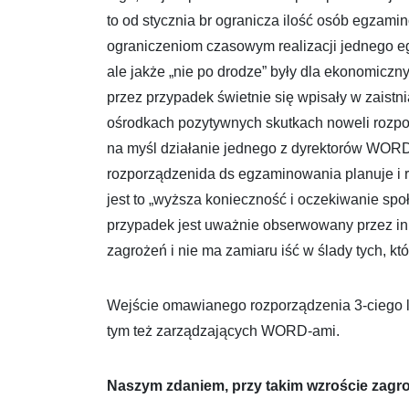
to od stycznia br ogranicza ilość osób egzamin
ograniczeniom czasowym realizacji jednego e
ale jakże „nie po drodze” były dla ekonomic
przez przypadek świetnie się wpisały w zais
ośrodkach pozytywnych skutkach noweli rozpor
na myśl działanie jednego z dyrektorów WORD,
rozporządzenida ds egzaminowania planuje i re
jest to „wyższa konieczność i oczekiwanie spo
przypadek jest uważnie obserwowany przez inn
zagrożeń i nie ma zamiaru iść w ślady tych, kt
Wejście omawianego rozporządzenia 3-ciego l
tym też zarządzających WORD-ami.
Naszym zdaniem, przy takim wzroście zagro