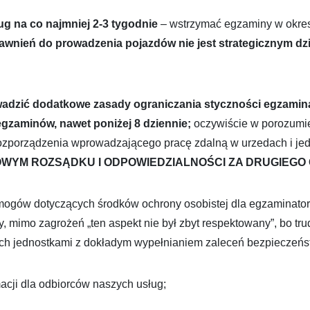
g na co najmniej 2-3 tygodnie
– wstrzymać egzaminy w okre
wnień do prowadzenia pojazdów nie jest strategicznym dz
adzić dodatkowe zasady ograniczania styczności egzamin
egzaminów, nawet poniżej 8 dziennie;
oczywiście w porozumie
rozporządzenia wprowadzającego pracę zdalną w urzedach i je
WYM ROZSĄDKU I ODPOWIEDZIALNOŚCI ZA DRUGIEGO
ymogów dotyczących środków ochrony osobistej dla egzaminato
, mimo zagrożeń „ten aspekt nie był zbyt respektowany”, bo tr
ch jednostkami z dokładym wypełnianiem zaleceń bezpieczeńs
cji dla odbiorców naszych usług;