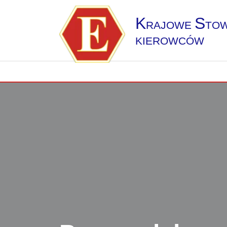
K
S
RAJOWE
TOW
KIEROWCÓW