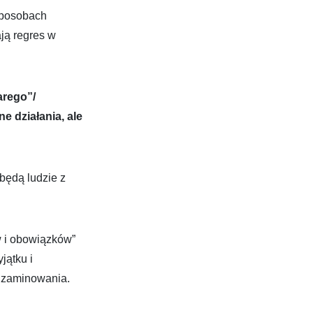
sposobach
ją regres w
arego”/
 działania, ale
będą ludzie z
w i obowiązków”
jątku i
egzaminowania.