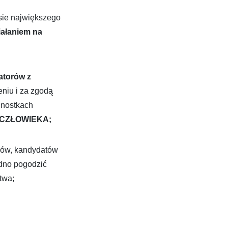
sie największego
iałaniem na
atorów z
niu i za zgodą
dnostkach
 CZŁOWIEKA;
rów, kandydatów
udno pogodzić
twa;