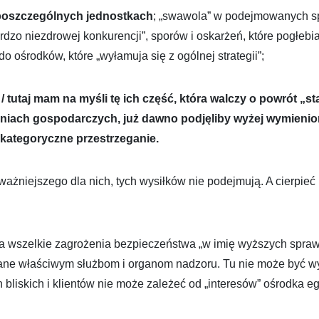
poszczególnych jednostkach
; „swawola” w podejmowanych 
o niezdrowej konkurencji”, sporów i oskarżeń, które pogłebia
 ośrodków, które „wyłamuja się z ogólnej strategii”;
tutaj mam na myśli tę ich część, która walczy o powrót „st
niach gospodarczych, już dawno podjęliby wyżej wymienione
h kategoryczne przestrzeganie.
ażniejszego dla nich, tych wysiłków nie podejmują. A cierpieć 
a wszelkie zagrożenia bezpieczeństwa „w imię wyższych spra
ane właściwym służbom i organom nadzoru. Tu nie może być wy
bliskich i klientów nie może zależeć od „interesów” ośrodka 