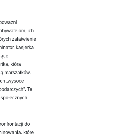
upoważni
obywatelom, ich
órych załatwienie
minator, kasjerka
jące
tka, która
dą marszałków.
ych „wysoce
podarczych”. Te
 społecznych i
onfrontacji do
minowania, które