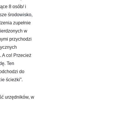
ące 8 osób/ i
sze środowisko,
zenia zupełnie
wierdzonych w
nymi przychodzi
tycznych
 A co! Przecież
dę. Ten
podchodzi do
ie ścieżki”.
ść urzędników, w