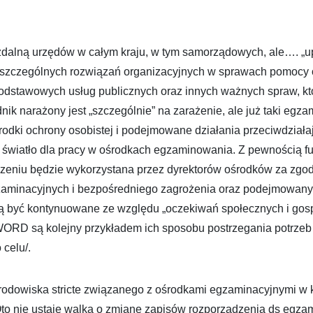
dalną urzędów w całym kraju, w tym samorządowych, ale…. „
a szczególnych rozwiązań organizacyjnych w sprawach pomocy 
 podstawowych usług publicznych oraz innych ważnych spraw, kt
nik narażony jest „szczególnie” na zarażenie, ale już taki egza
środki ochrony osobistej i podejmowane działania przeciwdziała
światło dla pracy w ośrodkach egzaminowania. Z pewnością fur
zeniu będzie wykorzystana przez dyrektorów ośrodków za zgo
zaminacyjnych i bezpośredniego zagrożenia oraz podejmowan
ą być kontynuowane ze względu „oczekiwań społecznych i gos
WORD są kolejny przykładem ich sposobu postrzegania potrzeb
celu/.
rodowiska stricte związanego z ośrodkami egzaminacyjnymi w k
. Oto nie ustaje walka o zmianę zapisów rozporządzenia ds egza