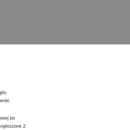
ądu
wski.
owej po
 ogłoszone 2