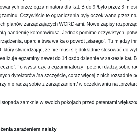
owanych przez egzaminatora dla kat. B do 9 /było przez 3 miesi
gzaminu. Oczywiście te ograniczenia były oczekiwane przez na
znych planów zarządzających WORD-ami. Nowe zapisy rozporząd
tniałą pandemię koronawirusa. Jednak pomimo oczywistych, pot
ządzenia, uparcie trwa walka o powrót „starego”. Tu między in
 który stwierdzając, że nie musi się dokładnie stosować do wy
alizuje egzaminy nawet do 14 osób dziennie w zakresie kat. B.
łeczne”. To wystarczy, a egzaminatorzy i petenci dadzą sobie ra
ych dyrektorów /na szczęście, coraz więcej z nich rozsądnie 
órzy nie radzą sobie z zarządzaniem/ w oczekiwaniu na „przetarc
istopada zamknie w swoich pokojach przed petentami większo
żenia zarażeniem należy