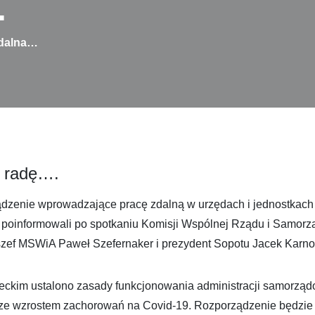
…
zdalna…
e radę….
ządzenie wprowadzające pracę zdalną w urzędach i jednostkach
 poinformowali po spotkaniu Komisji Wspólnej Rządu i Samorz
eszef MSWiA Paweł Szefernaker i prezydent Sopotu Jacek Karno
ckim ustalono zasady funkcjonowania administracji samorząd
ze wzrostem zachorowań na Covid-19. Rozporządzenie będzie