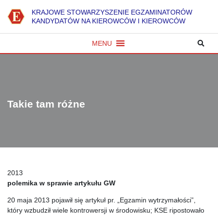
K
RAJOWE
S
TOWARZYSZENIE
E
GZAMINATORÓW
KANDYDATÓW NA KIEROWCÓW I KIEROWCÓW
MENU
Takie tam różne
2013
polemika w sprawie artykułu GW
20 maja 2013 pojawił się artykuł pr. „Egzamin wytrzymałości”,
który wzbudził wiele kontrowersji w środowisku; KSE ripostowało